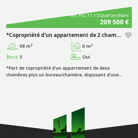
Réf. PCLT1.1DQuartershare
209 500 €
*Copropriété d’un appartement de 2 chambres + 1 pièce supplémentaire, période « D », avec piscine privative, dans le complexe touristique Pestana Porto Covo Village
2
2
98 m
0 m
3
Oui
*Part de copropriété d’un appartement de deux
chambres plus un bureau/chambre, disposant d’une…