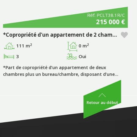
Réf. PCLT38.1R/C
215 000 €
*Copropriété d’un appartement de 2 chambres + 1 pièce supplémentaire, période « D », avec piscine privative, dans le complexe touristique Pestana Porto Covo Village.
2
2
111 m
0 m
3
Oui
*Part de copropriété d’un appartement de deux
chambres plus un bureau/chambre, disposant d’une…
Retour au début