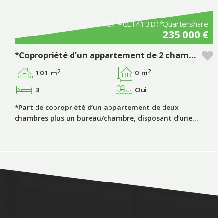
Réf. PCLT41.3D1ºQuartershare
235 000 €
*Copropriété d’un appartement de 2 chambres + 1 pièce supplémentaire, période « D », avec piscine privative, dans le complexe touristique Pestana Porto Covo Village
2
2
101 m
0 m
3
Oui
*Part de copropriété d’un appartement de deux
chambres plus un bureau/chambre, disposant d’une…