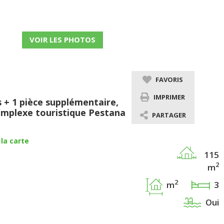
VOIR LES PHOTOS
FAVORIS
IMPRIMER
+ 1 pièce supplémentaire,
 complexe touristique Pestana
PARTAGER
la carte
115
2
m
2
m
3
Oui