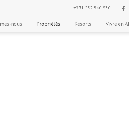
+351 282 340 930
mes-nous
Propriétés
Resorts
Vivre en A