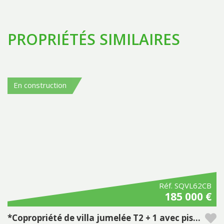
PROPRIÉTÉS SIMILAIRES
En construction
Réf. SQVL62CB
185 000 €
*Copropriété de villa jumelée T2 + 1 avec piscine privée à Pestana Silves Golfe Resort - Algarve