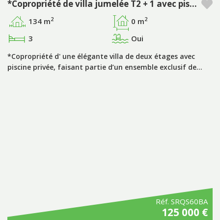
*Copropriété de villa jumelée T2 + 1 avec piscine privée à Pestana Silves Golfe Resort - Algarve
2
2
134 m
0 m
3
Oui
*Copropriété d' une élégante villa de deux étages avec
piscine privée, faisant partie d’un ensemble exclusif de…
Réf. SRQS60BA
125 000 €